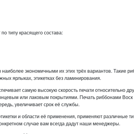
по типу красящего состава:
 наиболее экономичными их этих трёх вариантов. Такие ри
ных ярлыках, этикетках без ламинирования.
ечивает самую высокую скорость печати относительно друг
 глянцевым или лаковым покрытиями. Печать риббонами Вос
ередь, увеличивает срок её службы.
этикетки и области её применения, применяют различные т
конкретном случае вам всегда дадут наши менеджеры.