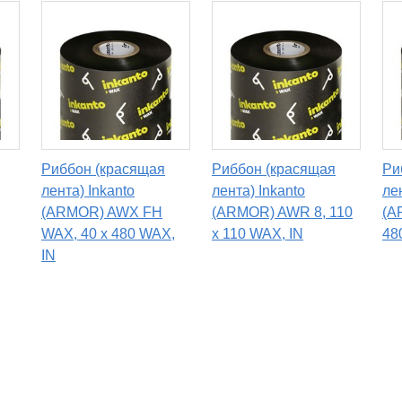
Риббон (красящая
Риббон (красящая
Ри
,
лента) Inkanto
лента) Inkanto
ле
(ARMOR) AWX FH
(ARMOR) AWR 8, 110
(A
WAX, 40 х 480 WAX,
x 110 WAX, IN
48
IN