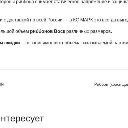
тороны риббона снимает статическое напряжение и защища
 с доставкой по всей России — в КС МАРК это всегда выго
большой объём
риббонов Воск
различных размеров.
м скидки
— в зависимости от объёма заказываемой партии
IN
Риббон (красящая
интересует