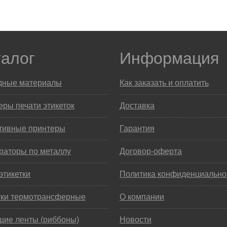
талог
Информация
дные материалы
Как заказать и оплатить
ры печати этикеток
Доставка
тивные принтеры
Гарантия
раторы по металлу
Договор-оферта
этикетки
Политика конфиденциально
тки термотрансферные
О компании
щие ленты (риббоны)
Новости