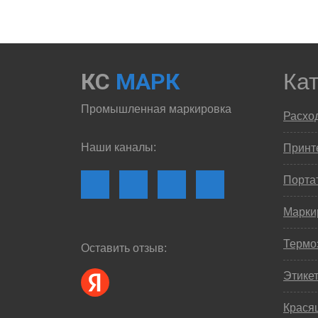
КС
МАРК
Ка
Промышленная маркировка
Расхо
Наши каналы:
Принте
Порта
Марки
Термо
Оставить отзыв:
Этике
Крася