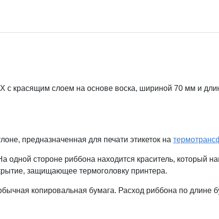
с красящим слоем на основе воска, шириной 70 мм и длино
лоне, предназначенная для печати этикеток на
термотранс
а одной стороне риббона находится краситель, который наг
крытие, защищающее термоголовку принтера.
обычная копировальная бумага. Расход риббона по длине бу