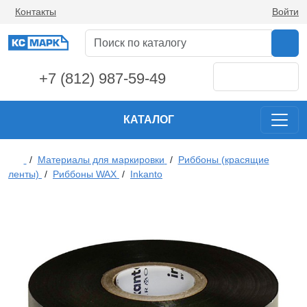
Контакты
Войти
+7 (812) 987-59-49
КАТАЛОГ
/
Материалы для маркировки
/
Риббоны (красящие
ленты)
/
Риббоны WAX
/
Inkanto