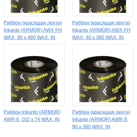
Риббон (красящая лента)
Риббон (красящая лента)
Inkanto (ARMOR) AWX FH
Inkanto (ARMOR) AWX FH
WAX, 90 x 480 WAX, IN
WAX, 40 х 360 WAX, IN
Риббон Inkanto (ARMOR)
Риббон (красящая лента)
AWR 6, 102 х 74 WAX, IN
Inkanto (ARMOR) AWR 8,
90 x 360 WAX, IN