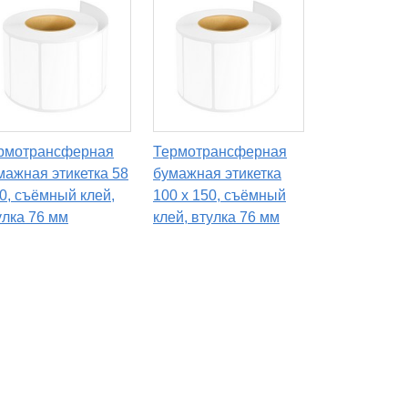
рмотрансферная
Термотрансферная
мажная этикетка 58
бумажная этикетка
30, съёмный клей,
100 х 150, съёмный
улка 76 мм
клей, втулка 76 мм