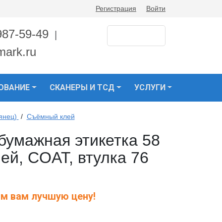
Регистрация
Войти
987-59-49
|
mark.ru
ОВАНИЕ
СКАНЕРЫ И ТСД
УСЛУГИ
янец)
/
Съёмный клей
умажная этикетка 58
ей, COAT, втулка 76
м вам лучшую цену!