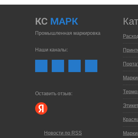
КС
МАРК
Ка
Промышленная маркировка
Расхо
Наши каналы:
Принте
Порта
Марки
Термо
Оставить отзыв:
Этике
Крася
Новости по RSS
Марки