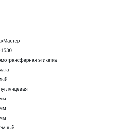
скМастер
-1530
рмотрансферная этикетка
мага
лый
луглянцевая
 мм
 мм
 мм
ёмный