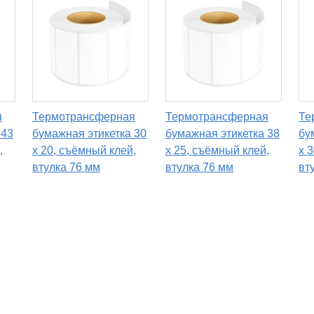
я
Термотрансферная
Термотрансферная
Те
 43
бумажная этикетка 30
бумажная этикетка 38
бу
,
х 20, съёмный клей,
х 25, съёмный клей,
х 
втулка 76 мм
втулка 76 мм
вт