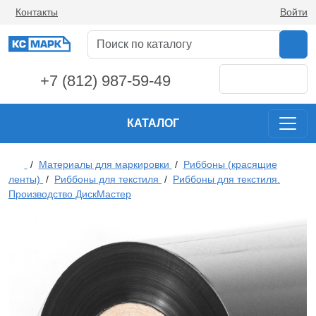
Контакты
Войти
+7 (812) 987-59-49
КАТАЛОГ
/
Материалы для маркировки
/
Риббоны (красящие
ленты)
/
Риббоны для текстиля
/
Риббоны для текстиля.
Производство ДискМастер