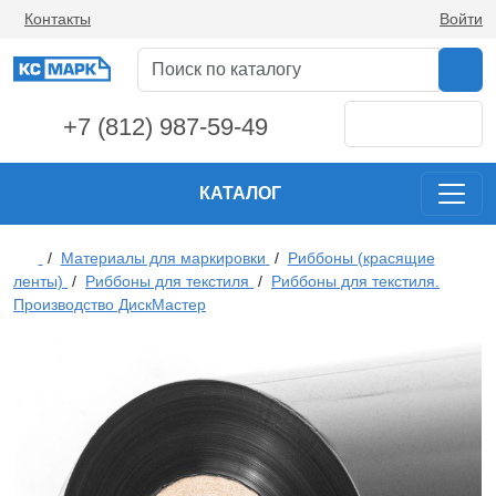
Контакты
Войти
+7 (812) 987-59-49
КАТАЛОГ
/
Материалы для маркировки
/
Риббоны (красящие
ленты)
/
Риббоны для текстиля
/
Риббоны для текстиля.
Производство ДискМастер