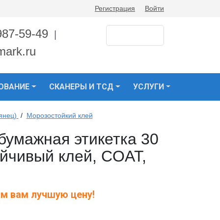
Регистрация
Войти
987-59-49
|
mark.ru
ОВАНИЕ
СКАНЕРЫ И ТСД
УСЛУГИ
янец)
/
Морозостойкий клей
умажная этикетка 30
ойчивый клей, COAT,
м вам лучшую цену!