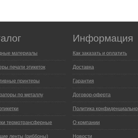
талог
Информация
дные материалы
Как заказать и оплатить
ры печати этикеток
Доставка
тивные принтеры
Гарантия
раторы по металлу
Договор-оферта
этикетки
Политика конфиденциально
тки термотрансферные
О компании
щие ленты (риббоны)
Новости