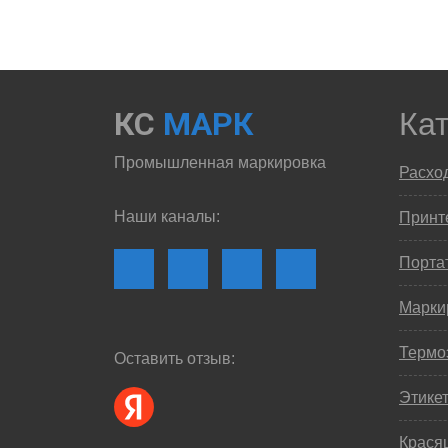
КС
МАРК
Ка
Промышленная маркировка
Расхо
Наши каналы:
Принте
Порта
Марки
Термо
Оставить отзыв:
Этике
Крася