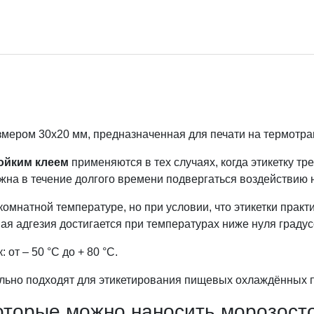
змером 30х20 мм, предназначенная для печати на термот
ойким клеем
применяются в тех случаях, когда этикетку тр
лжна в течение долгого времени подвергаться воздействию 
омнатной температуре, но при условии, что этикетки практ
я адгезия достигается при температурах ниже нуля градус
 от – 50 °C до + 80 °C.
ально подходят для этикетирования пищевых охлаждённых п
оторые можно наносить морозосто