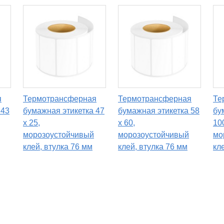
я
Термотрансферная
Термотрансферная
Те
 43
бумажная этикетка 47
бумажная этикетка 58
бу
х 25,
х 60,
10
морозоустойчивый
морозоустойчивый
мо
клей, втулка 76 мм
клей, втулка 76 мм
кл