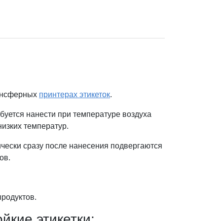
рансферных
принтерах этикеток
.
ебуется нанести при температуре воздуха
низких температур.
ически сразу после нанесения подвергаются
ов.
родуктов.
йкие этикетки: