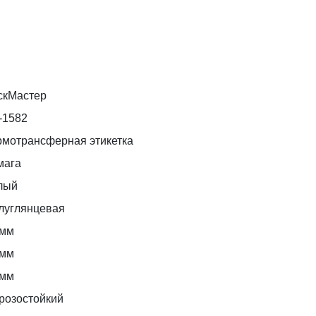
скМастер
-1582
рмотрансферная этикетка
мага
лый
луглянцевая
 мм
 мм
 мм
розостойкий