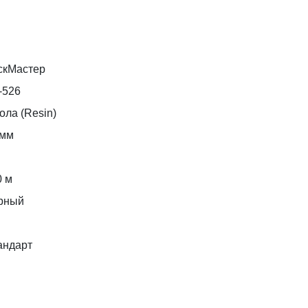
скМастер
-526
ола (Resin)
 мм
0 м
рный
андарт