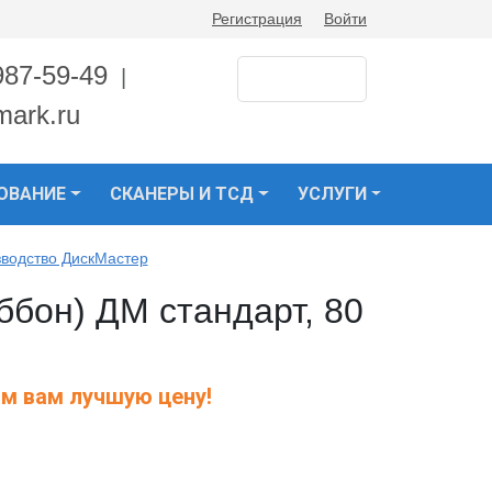
Регистрация
Войти
987-59-49
|
mark.ru
ОВАНИЕ
СКАНЕРЫ И ТСД
УСЛУГИ
зводство ДискМастер
ббон) ДМ стандарт, 80
м вам лучшую цену!