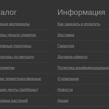
талог
Информация
дные материалы
Как заказать и оплатить
ры печати этикеток
Доставка
тивные принтеры
Гарантия
раторы по металлу
Договор-оферта
этикетки
Политика конфиденциально
тки термотрансферные
О компании
щие ленты (риббоны)
Новости
ровка растений
Акции