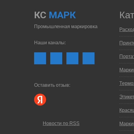
КС
МАРК
Ка
Промышленная маркировка
Расхо
Наши каналы:
Принте
Порта
Марки
Термо
Оставить отзыв:
Этике
Крася
Новости по RSS
Марки