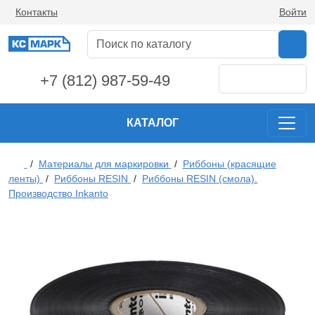
Контакты
Войти
+7 (812) 987-59-49
КАТАЛОГ
/
Материалы для маркировки
/
Риббоны (красящие
ленты)
/
Риббоны RESIN
/
Риббоны RESIN (смола).
Производство Inkanto