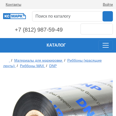
Контакты
Войти
+7 (812) 987-59-49
КАТАЛОГ
/
Материалы для маркировки
/
Риббоны (красящие
ленты)
/
Риббоны WAX
/
DNP