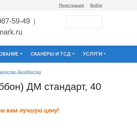
Регистрация
Войти
987-59-49
|
mark.ru
ОВАНИЕ
СКАНЕРЫ И ТСД
УСЛУГИ
зводство ДискМастер
ббон) ДМ стандарт, 40
м вам лучшую цену!