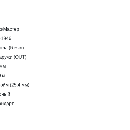
скМастер
-1946
ола (Resin)
аружи (OUT)
 мм
0 м
юйм (25,4 мм)
рный
андарт