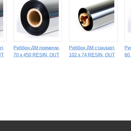
т,
Риббон ДМ премиум,
Риббон ДМ стандарт,
Ри
UT
70 х 450 RESIN, OUT
102 х 74 RESIN, OUT
60