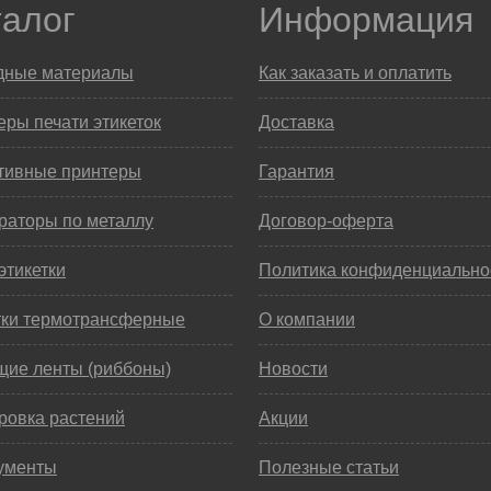
талог
Информация
дные материалы
Как заказать и оплатить
ры печати этикеток
Доставка
тивные принтеры
Гарантия
раторы по металлу
Договор-оферта
этикетки
Политика конфиденциально
тки термотрансферные
О компании
щие ленты (риббоны)
Новости
ровка растений
Акции
ументы
Полезные статьи