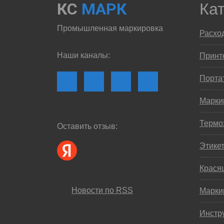
КС
МАРК
Ка
Промышленная маркировка
Расхо
Наши каналы:
Принте
Порта
Марки
Термо
Оставить отзыв:
Этике
Крася
Новости по RSS
Марки
Инстр