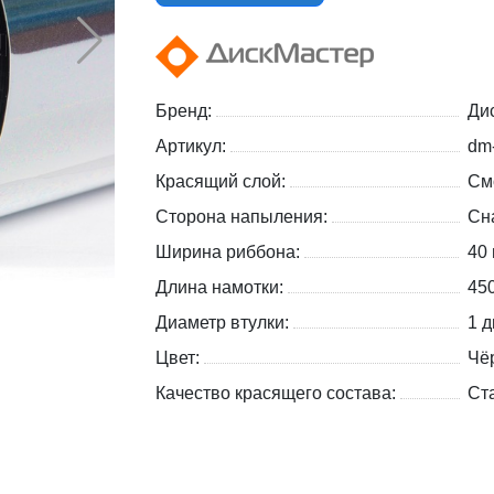
Бренд:
Ди
Артикул:
dm
Красящий слой:
См
Сторона напыления:
Сн
Ширина риббона:
40
Длина намотки:
45
Диаметр втулки:
1 д
Цвет:
Чё
Качество красящего состава:
Ст