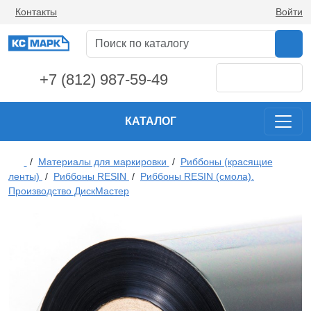
Контакты
Войти
+7 (812) 987-59-49
КАТАЛОГ
/
Материалы для маркировки
/
Риббоны (красящие
ленты)
/
Риббоны RESIN
/
Риббоны RESIN (смола).
Производство ДискМастер