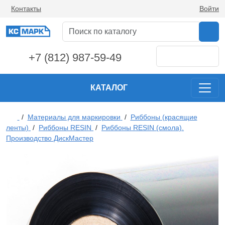
Контакты
Войти
+7 (812) 987-59-49
КАТАЛОГ
/
Материалы для маркировки
/
Риббоны (красящие
ленты)
/
Риббоны RESIN
/
Риббоны RESIN (смола).
Производство ДискМастер