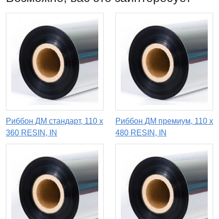
Риббон ДМ стандарт, 110 х
Риббон ДМ премиум, 110 х
360 RESIN, IN
480 RESIN, IN