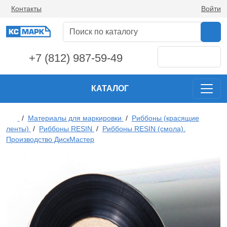
Контакты
Войти
+7 (812) 987-59-49
КАТАЛОГ
/
Материалы для маркировки
/
Риббоны (красящие
ленты)
/
Риббоны RESIN
/
Риббоны RESIN (смола).
Производство ДискМастер