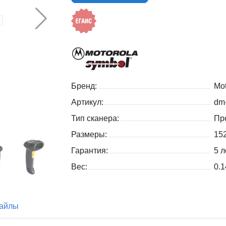
Бренд:
Mo
Артикул:
dm
Тип сканера:
Пр
Размеры:
152
Гарантия:
5 л
Вес:
0.1
айлы