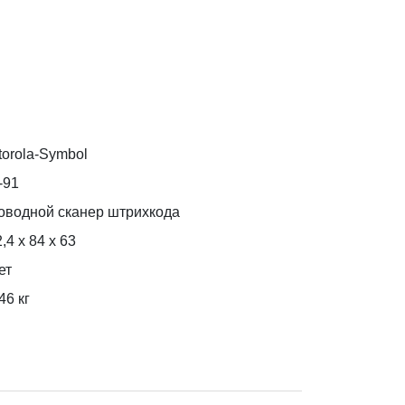
torola-Symbol
-91
оводной сканер штрихкода
,4 х 84 х 63
ет
46
кг