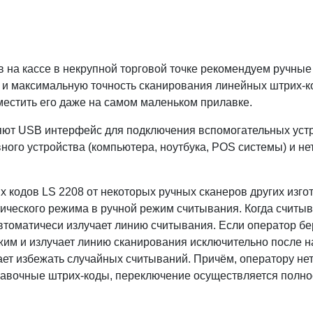
в на кассе в некрупной торговой точке рекомендуем ручны
 и максимальную точность сканирования линейных штрих-ко
оместить его даже на самом маленьком прилавке.
ют USB интерфейс для подключения вспомогательных устро
ного устройства (компьютера, ноутбука, POS системы) и не
одов LS 2208 от некоторых ручных сканеров других изгото
ического режима в ручной режим считывания. Когда считыв
втоматичеси излучает линию считывания. Если оператор бер
жим и излучает линию сканирования исключительно после н
ает избежать случайных считываний. Причём, оператору не
бавочные штрих-коды, переключение осуществляется полно