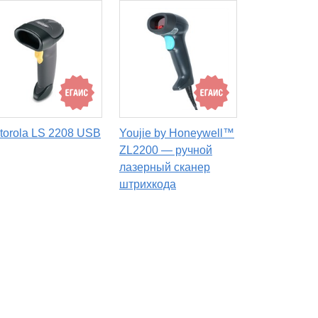
torola LS 2208 USB
Youjie by Honeywell™
ZL2200 — ручной
лазерный сканер
штрихкода