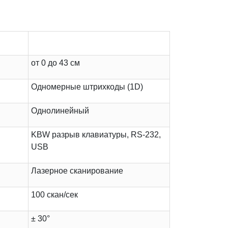
от 0 до 43 см
Одномерные штрихкоды (1D)
Однолинейный
KBW разрыв клавиатуры, RS-232,
USB
Лазерное сканирование
100 скан/сек
± 30°