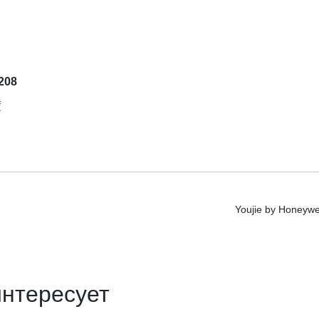
208
f
Youjie by Honeyw
интересует