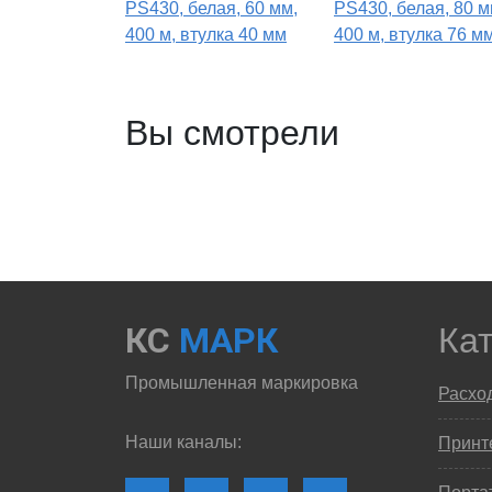
PS430, белая, 60 мм,
PS430, белая, 80 м
400 м, втулка 40 мм
400 м, втулка 76 м
Вы смотрели
КС
МАРК
Ка
Промышленная маркировка
Расхо
Наши каналы:
Принте