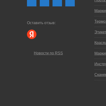
Порта
Марки
Термо
Оставить отзыв:
Этике
Крася
Новости по RSS
Марки
Инстр
Скане