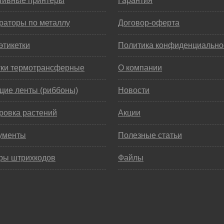
тивные принтеры
Гарантия
раторы по металлу
Договор-оферта
этикетки
Политика конфиденциально
тки термотрансферные
О компании
щие ленты (риббоны)
Новости
ровка растений
Акции
ументы
Полезные статьи
ры штрихкодов
Файлы