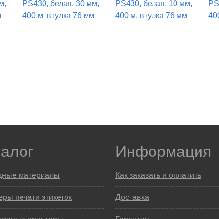
м,
PS430, белая, 30 мм,
PS430, белая, 10 мм,
PS
м
400 м, втулка 76 мм
400 м, втулка 76 мм
40
талог
Информация
дные материалы
Как заказать и оплатить
ры печати этикеток
Доставка