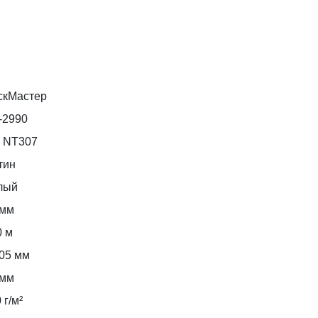
скМастер
-2990
 NT307
тин
лый
 мм
0 м
105 мм
 мм
 г/м²