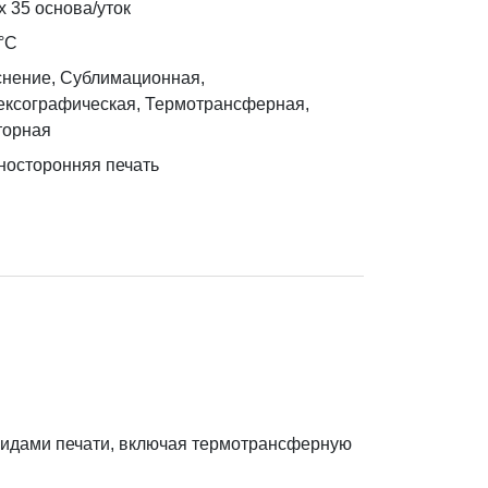
х 35 основа/уток
°C
снение, Сублимационная,
ексографическая, Термотрансферная,
торная
носторонняя печать
видами печати, включая термотрансферную