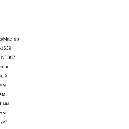
скМастер
-1639
 NT307
йлон
лый
 мм
0 м
1 мм
 мм
г/м²