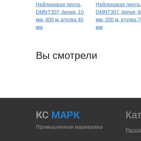
Нейлоновая лента,
Нейлоновая лента,
DMNT307, белая, 10
DMNT307, белая, 6
мм, 400 м, втулка 40
мм, 200 м, втулка 7
мм
мм
Вы смотрели
КС
МАРК
Ка
Промышленная маркировка
Расхо