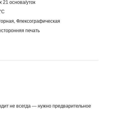
х 21 основа/уток
°C
торная, Флексографическая
усторонняя печать
одит не всегда — нужно предварительное