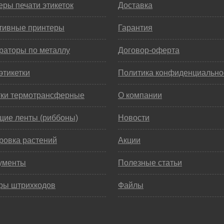
ры печати этикеток
Доставка
тивные принтеры
Гарантия
раторы по металлу
Договор-оферта
этикетки
Политика конфиденциально
тки термотрансферные
О компании
щие ленты (риббоны)
Новости
ровка растений
Акции
ументы
Полезные статьи
ры штрихкодов
Файлы