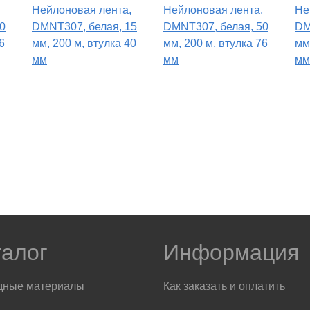
Нейлоновая лента,
Нейлоновая лента,
Не
0
DMNT307, белая, 15
DMNT307, белая, 50
DM
6
мм, 200 м, втулка 40
мм, 200 м, втулка 76
мм
мм
мм
мм
талог
Информация
дные материалы
Как заказать и оплатить