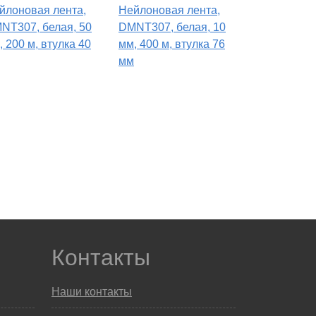
йлоновая лента,
Нейлоновая лента,
NT307, белая, 50
DMNT307, белая, 10
, 200 м, втулка 40
мм, 400 м, втулка 76
мм
Контакты
Наши контакты