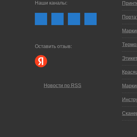
Наши каналы:
Принте
Порта
Марки
Термо
Оставить отзыв:
Этике
Крася
Новости по RSS
Марки
Инстр
Скане