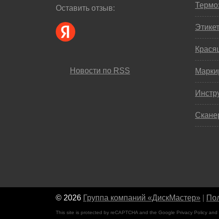
Термо
Оставить отзыв:
Этике
Крася
Новости по RSS
Марки
Инстр
Скане
© 2026
Группа компаний «ДискМастер»
|
Пол
This site is protected by reCAPTCHA and the Google
Privacy Policy
and