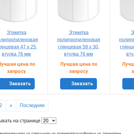
Этикетка
Этикетка
Э
олипропиленовая
полипропиленовая
полип
лянцевая 47 x 25,
глянцевая 58 x 30,
глянце
втулка 76 мм
втулка 76 мм
вту
Лучшая цена по
Лучшая цена по
Лучш
запросу
запросу
з
Заказать
Заказать
2
»
Последняя
ывать на странице
ропиленовые глянцевые термотрансферные этикетки