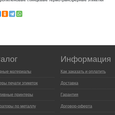
талог
Информация
дные материалы
Как заказать и оплатить
ры печати этикеток
Доставка
тивные принтеры
Гарантия
раторы по металлу
Договор-оферта