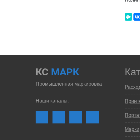
КС
МАРК
Ка
Промышленная маркировка
Расхо
Наши каналы:
Принте
Порта
Марки