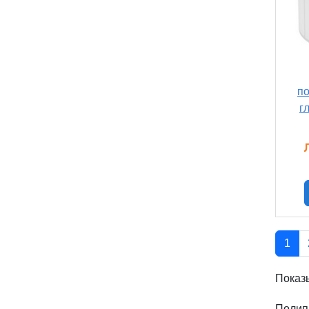
п
г
1
Показ
Полип