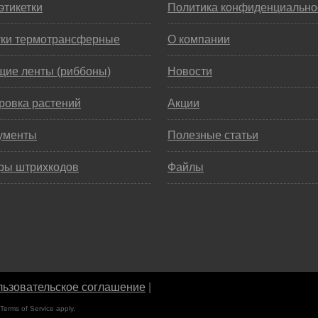
этикетки
Политика конфиденциально
тки термотрансферные
О компании
щие ленты (риббоны)
Новости
ровка растений
Акции
ументы
Полезные статьи
ры штрихкодов
Файлы
ьзовательское соглашение
|
Terms of Service
apply.