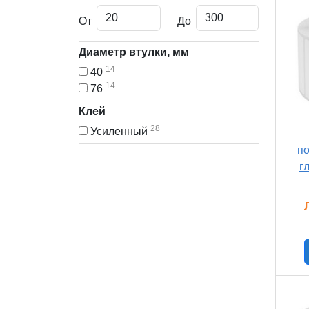
От
До
Диаметр втулки, мм
14
40
14
76
Клей
28
Усиленный
п
г