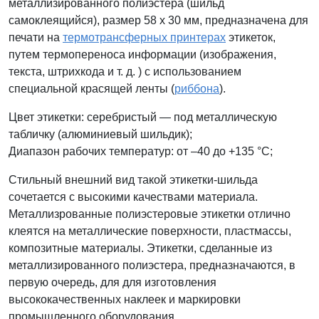
металлизированного полиэстера (шильд
самоклеящийся), размер 58 x 30 мм, предназначена для
печати на
термотрансферных принтерах
этикеток,
путем термопереноса информации (изображения,
текста, штрихкода и т. д. ) с использованием
специальной красящей ленты (
риббона
).
Цвет этикетки: серебристый — под металлическую
табличку (
алюминиевый шильдик)
;
Диапазон рабочих температур: от –40 до +135 °С;
Стильный внешний вид такой этикетки-шильда
сочетается с высокими качествами материала.
Металлизрованные полиэстеровые этикетки отлично
клеятся на металлические поверхности, пластмассы,
композитные материалы. Этикетки, сделанные из
металлизированного полиэстера, предназначаются, в
первую очередь, для для изготовления
высококачественных наклеек и маркировки
промышленного оборудования.