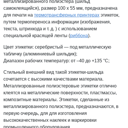
металлизированного полиэстера (шильд
самоклеящийся), размер 100 x 55 мм, предназначена
для печати на
термотрансферных принтерах
этикеток,
путем термопереноса информации (изображения,
текста, штрихкода и т. д. ) с использованием
специальной красящей ленты (
риббона
).
Цвет этикетки: серебристый — под металлическую
табличку (
алюминиевый шильдик)
;
Диапазон рабочих температур: от –40 до +135 °С;
Стильный внешний вид такой этикетки-шильда
сочетается с высокими качествами материала.
Металлизрованные полиэстеровые этикетки отлично
клеятся на металлические поверхности, пластмассы,
композитные материалы. Этикетки, сделанные из
металлизированного полиэстера, предназначаются, в
первую очередь, для для изготовления
высококачественных наклеек и маркировки
промышленного оборудования.