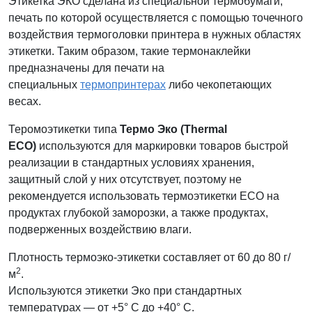
Этикетка ЭКО сделана из специальной термобумаги,
печать по которой осуществляется с помощью точечного
воздействия термоголовки принтера в нужных областях
этикетки. Таким образом, такие термонаклейки
предназначены для печати на
специальных
термопринтерах
либо чекопетающих
весах.
Теромоэтикетки типа
Термо Эко (Thermal
ECO)
используются для маркировки товаров быстрой
реализации в стандартных условиях хранения,
защитный слой у них отсутствует, поэтому не
рекомендуется использовать термоэтикетки ECO на
продуктах глубокой заморозки, а также продуктах,
подверженных воздействию влаги.
Плотность термоэко-этикетки составляет от 60 до 80 г/
2
м
.
Используются этикетки Эко при стандартных
температурах — от +5° C до +40° C.