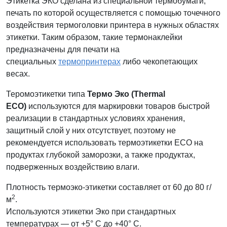
Этикетка ЭКО сделана из специальной термобумаги,
печать по которой осуществляется с помощью точечного
воздействия термоголовки принтера в нужных областях
этикетки. Таким образом, такие термонаклейки
предназначены для печати на
специальных
термопринтерах
либо чекопетающих
весах.
Теромоэтикетки типа
Термо Эко (Thermal
ECO)
используются для маркировки товаров быстрой
реализации в стандартных условиях хранения,
защитный слой у них отсутствует, поэтому не
рекомендуется использовать термоэтикетки ECO на
продуктах глубокой заморозки, а также продуктах,
подверженных воздействию влаги.
Плотность термоэко-этикетки составляет от 60 до 80 г/
2
м
.
Используются этикетки Эко при стандартных
температурах — от +5° C до +40° C.