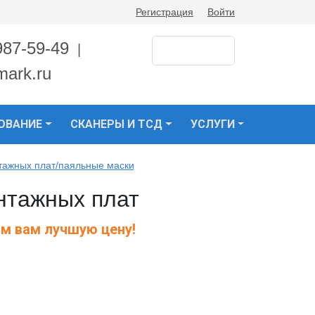
Регистрация
Войти
987-59-49
|
mark.ru
ОВАНИЕ
СКАНЕРЫ И ТСД
УСЛУГИ
тажных плат/паяльные маски
нтажных плат
м вам лучшую цену!