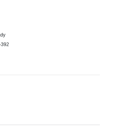
ady
-392