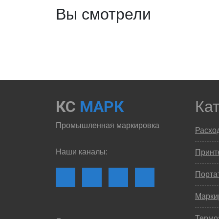
Вы смотрели
КС
МАРК
Ка
Промышленная маркировка
Расхо
Наши каналы:
Принте
Порта
Марки
Термо