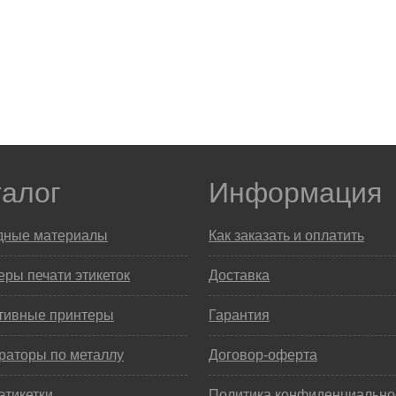
талог
Информация
дные материалы
Как заказать и оплатить
ры печати этикеток
Доставка
тивные принтеры
Гарантия
раторы по металлу
Договор-оферта
этикетки
Политика конфиденциально