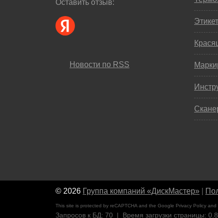
Оставить отзыв:
Этике
Крася
Новости по RSS
Марки
Инстр
Скане
© 2026
Группа компаний «ДискМастер»
|
Пол
This site is protected by reCAPTCHA and the Google
Privacy Policy
and
Запросов к БД: 70 | Время загрузки страницы: 0.