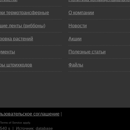
тки термотрансферные
О компании
щие ленты (риббоны)
Новости
ровка растений
Акции
ументы
Полезные статьи
ры штрихкодов
Файлы
ьзовательское соглашение
|
Terms of Service
apply.
8540 s | Источник: database