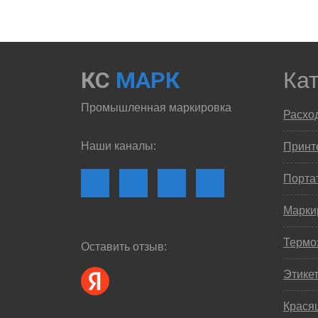
КС
МАРК
Ка
Промышленная маркировка
Расхо
Наши каналы:
Принте
Порта
Марки
Термо
Оставить отзыв:
Этике
Крася