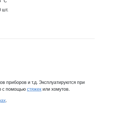
5 °С
 шт.
ов приборов и т.д. Эксплуатируются при
лю с помощью
стяжек
или хомутов.
рах
.