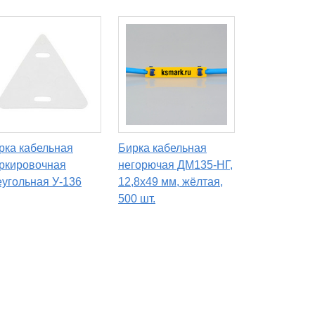
рка кабельная
Бирка кабельная
ркировочная
негорючая ДМ135-НГ,
еугольная У-136
12,8х49 мм, жёлтая,
500 шт.