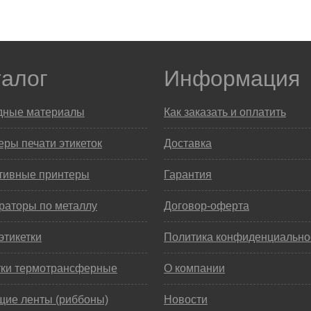
талог
Информация
дные материалы
Как заказать и оплатить
ры печати этикеток
Доставка
тивные принтеры
Гарантия
раторы по металлу
Договор-оферта
этикетки
Политика конфиденциально
тки термотрансферные
О компании
щие ленты (риббоны)
Новости