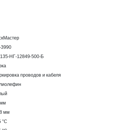
скМастер
-3990
135-НГ-12849-500-Б
рка
ркировка проводов и кабеля
лиолефин
лый
 мм
,8 мм
5 °С