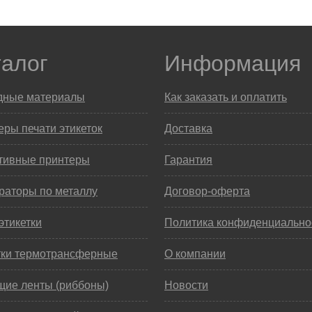
талог
Информация
дные материалы
Как заказать и оплатить
ры печати этикеток
Доставка
тивные принтеры
Гарантия
раторы по металлу
Договор-оферта
этикетки
Политика конфиденциально
тки термотрансферные
О компании
щие ленты (риббоны)
Новости