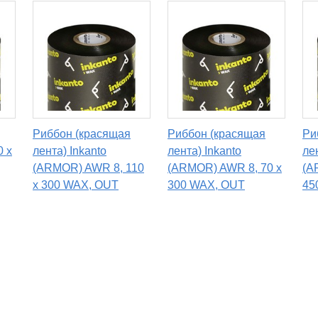
Риббон (красящая
Риббон (красящая
Ри
0 х
лента) Inkanto
лента) Inkanto
ле
(ARMOR) AWR 8, 110
(ARMOR) AWR 8, 70 х
(A
х 300 WAX, OUT
300 WAX, OUT
45