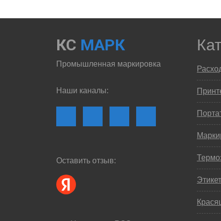
КС
МАРК
Ка
Промышленная маркировка
Расхо
Наши каналы:
Принте
Порта
Марки
Термо
Оставить отзыв:
Этике
Крася