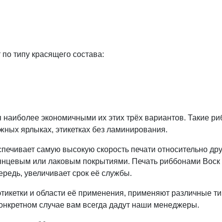
по типу красящего состава:
 наиболее экономичными их этих трёх вариантов. Такие ри
ных ярлыках, этикетках без ламинирования.
ечивает самую высокую скорость печати относительно друг
 глянцевым или лаковым покрытиями. Печать риббонами Вос
ередь, увеличивает срок её службы.
этикетки и области её применения, применяют различные т
конкретном случае вам всегда дадут наши менеджеры.