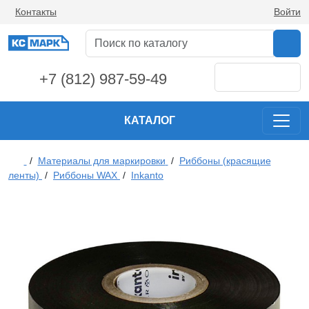
Контакты
Войти
+7 (812) 987-59-49
КАТАЛОГ
/
Материалы для маркировки
/
Риббоны (красящие
ленты)
/
Риббоны WAX
/
Inkanto