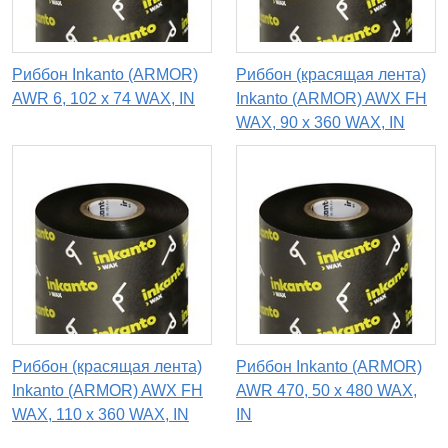
Риббон Inkanto (ARMOR)
Риббон (красящая лента)
AWR 6, 102 х 74 WAX, IN
Inkanto (ARMOR) AWX FH
WAX, 90 x 360 WAX, IN
Риббон (красящая лента)
Риббон Inkanto (ARMOR)
Inkanto (ARMOR) AWX FH
AWR 470, 50 х 480 WAX,
WAX, 110 х 360 WAX, IN
IN