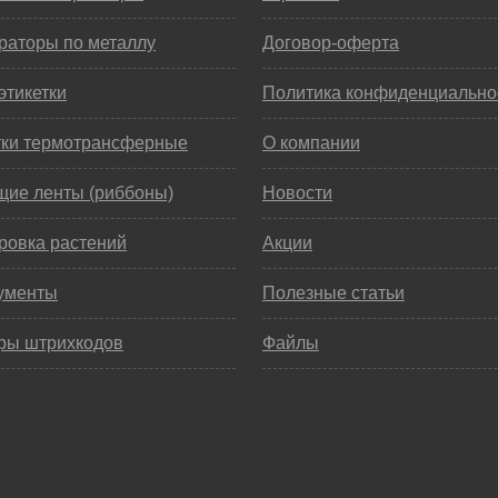
раторы по металлу
Договор-оферта
этикетки
Политика конфиденциально
тки термотрансферные
О компании
щие ленты (риббоны)
Новости
ровка растений
Акции
ументы
Полезные статьи
ры штрихкодов
Файлы