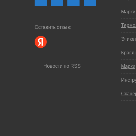
Марки
Термо
Оставить отзыв:
Этике
Крася
Новости по RSS
Марки
Инстр
Скане