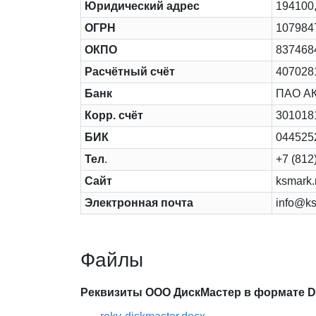
Юридический адрес
194100,
ОГРН
107984
ОКПО
837468
Расчётный счёт
407028
Банк
ПАО А
Корр. счёт
301018
БИК
044525
Тел
.
+7 (812
Сайт
ksmark.
Электронная почта
info@ks
Файлы
Реквизиты ООО ДискМастер в формате DO