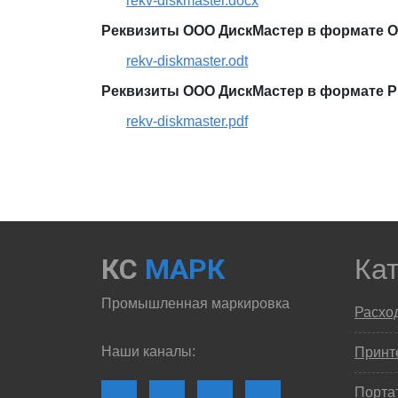
rekv-diskmaster.docx
Реквизиты ООО ДискМастер в формате ODT 
rekv-diskmaster.odt
Реквизиты ООО ДискМастер в формате 
rekv-diskmaster.pdf
КС
МАРК
Ка
Промышленная маркировка
Расхо
Наши каналы:
Принте
Порта