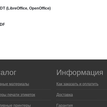
(LibreOffice, OpenOffice)
PDF
талог
Информация
дные материалы
Как заказать и оплатить
ры печати этикеток
Доставка
тивные принтеры
Гарантия