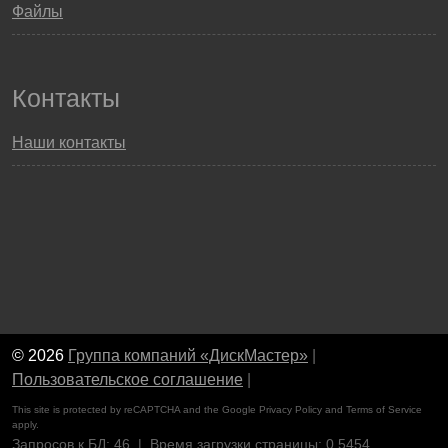
Файлы
Контакты
Наши контакты
© 2026
Группа компаний «ДискМастер»
|
Пользовательское соглашение
|
This site is protected by reCAPTCHA and the Google
Privacy Policy
and
Terms of Service
apply.
Запросов к БД: 46 | Время загрузки страницы: 0.5454