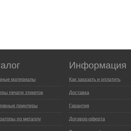
талог
Информация
дные материалы
Как заказать и оплатить
ры печати этикеток
Доставка
тивные принтеры
Гарантия
раторы по металлу
Договор-оферта