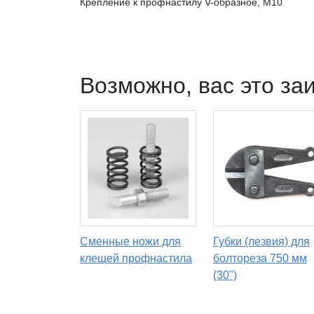
Крепление к профнастилу V-образное, М10
Возможно, вас это за
Сменные ножи для
Губки (лезвия) для
клещей профнастила
болтореза 750 мм
(30")