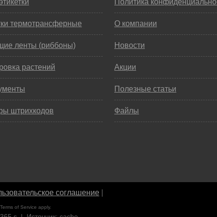
этикетки
Политика конфиденциально
тки термотрансферные
О компании
щие ленты (риббоны)
Новости
ровка растений
Акции
ументы
Полезные статьи
ры штрихкодов
Файлы
ьзовательское соглашение
|
Terms of Service
apply.
6365 s | Источник: cache