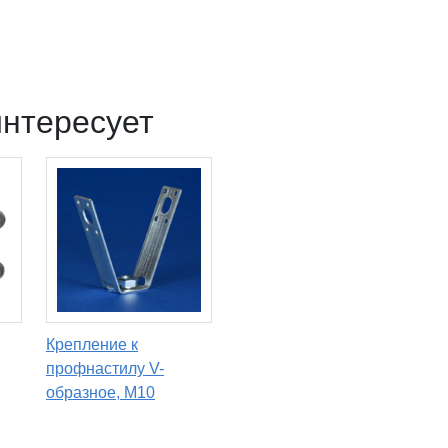
интересует
Крепление к
профнастилу V-
образное, М10