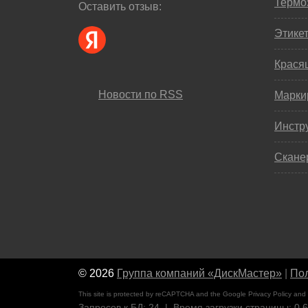
Термо
Оставить отзыв:
Этике
Крася
Новости по RSS
Марки
Инстр
Скане
© 2026
Группа компаний «ДискМастер»
|
Пол
This site is protected by reCAPTCHA and the Google
Privacy Policy
and
Запросов к БД: 24 | Время загрузки страницы: 0.