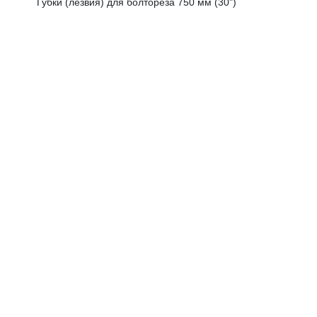
Губки (лезвия) для болтореза 750 мм (30")