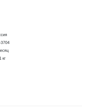
ссия
-3704
месяц
1
кг