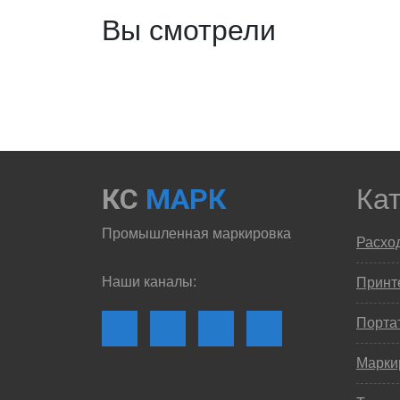
Вы смотрели
КС
МАРК
Ка
Промышленная маркировка
Расхо
Наши каналы:
Принте
Порта
Марки