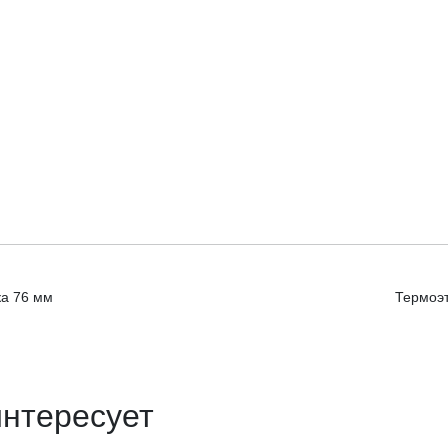
ка 76 мм
Термоэт
интересует