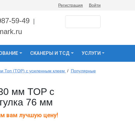
Регистрация
Войти
987-59-49
|
mark.ru
ОВАНИЕ
СКАНЕРЫ И ТСД
УСЛУГИ
ки Топ (TOP) с усиленным клеем
/
Популярные
 30 мм TOP с
тулка 76 мм
м вам лучшую цену!