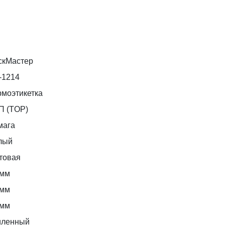
скМастер
-1214
рмоэтикетка
П (TOP)
мага
лый
товая
 мм
 мм
 мм
иленный