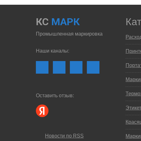
КС
МАРК
Ка
Промышленная маркировка
Расхо
Наши каналы:
Принте
Порта
Марки
Термо
Оставить отзыв:
Этике
Крася
Новости по RSS
Марки