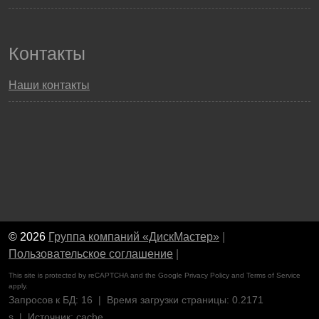
Контакты
Наши контакты
© 2026
Группа компаний «ДискМастер»
|
Пользовательское соглашение
|
This site is protected by reCAPTCHA and the Google
Privacy Policy
and
Terms of Service
apply.
Запросов к БД: 16 | Время загрузки страницы: 0.2171
s | Источник: cache