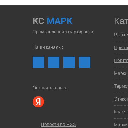
КС
МАРК
Ка
Промышленная маркировка
Расхо
Наши каналы:
Принте
Порта
Марки
Термо
Оставить отзыв:
Этике
Крася
Новости по RSS
Марки