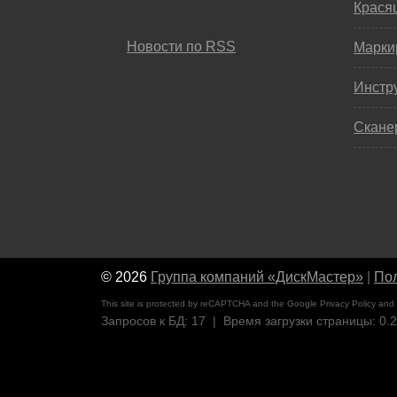
Крася
Новости по RSS
Марки
Инстр
Скане
© 2026
Группа компаний «ДискМастер»
|
Пол
This site is protected by reCAPTCHA and the Google
Privacy Policy
and
Запросов к БД: 17 | Время загрузки страницы: 0.