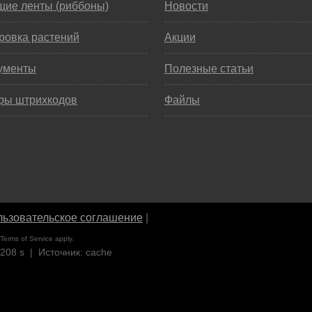
щие ленты (риббоны)
Новости
ровка растений
Акции
ументы
Полезные статьи
ры штрихкодов
Файлы
ьзовательское соглашение
|
Terms of Service
apply.
2208 s | Источник: cache