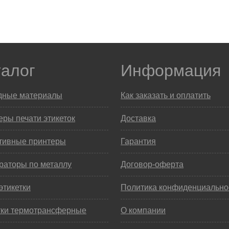
талог
Информация
дные материалы
Как заказать и оплатить
ры печати этикеток
Доставка
тивные принтеры
Гарантия
раторы по металлу
Договор-оферта
этикетки
Политика конфиденциально
тки термотрансферные
О компании