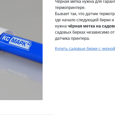
Чёрная метка нужна для гаран
термопринтере.
Бывает так, что датчик термо
где начало следующей бирки и г
нужна
чёрная метка на садов
садовых бирках независимо от
датчика принтера.
Купить садовые бирки с черной