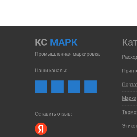
КС
МАРК
Ка
Промышленная маркировка
Расхо
Наши каналы:
Принте
Порта
Марки
Термо
Оставить отзыв:
Этике