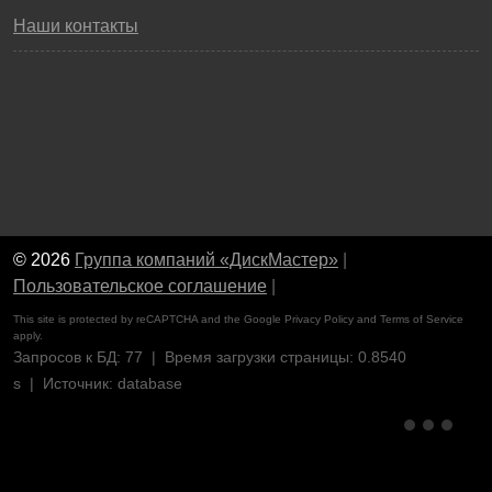
Наши контакты
© 2026
Группа компаний «ДискМастер»
|
Пользовательское соглашение
|
This site is protected by reCAPTCHA and the Google
Privacy Policy
and
Terms of Service
apply.
Запросов к БД: 77 | Время загрузки страницы: 0.8540
s | Источник: database