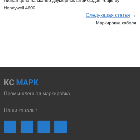
Низкая цена на сканер двумерных штрихкодов Youjie by
Honeywell 4600
Следующая статья
→
Маркировка кабеля
КС
МАРК
Промышленная маркировка
Наши каналы: