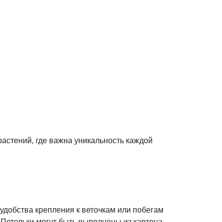
астений, где важна уникальность каждой
удобства крепления к веточкам или побегам
 Петельки могут быть выполнены из картона,